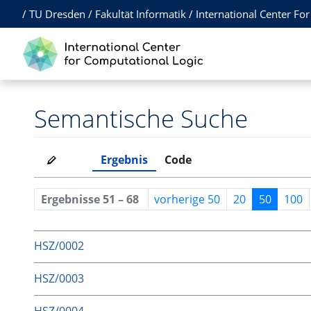
/
TU Dresden
/
Fakultät Informatik
/
International Center Fo
Semantische Suche
Ergebnis
Code
Ergebnisse 51 – 68
vorherige 50
20
50
100
HSZ/0002
HSZ/0003
HSZ/0004