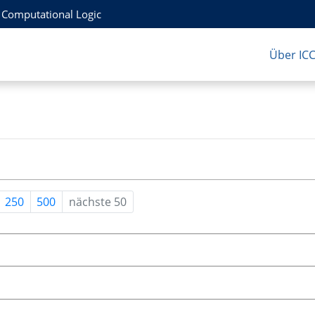
r Computational Logic
Über IC
250
500
nächste 50