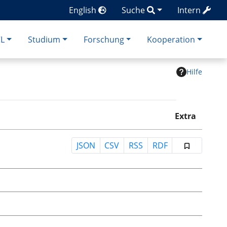
English
Suche
Intern
CL
Studium
Forschung
Kooperation
Hilfe
Extra
JSON
CSV
RSS
RDF