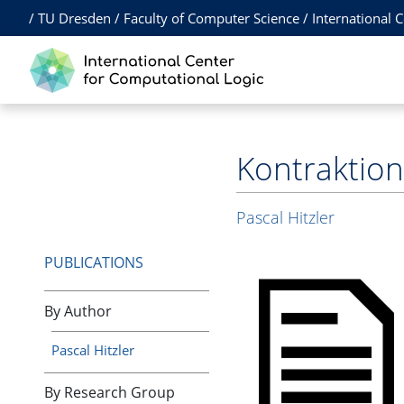
/
TU Dresden
/
Faculty of Computer Science
/
International 
Kontraktio
Pascal Hitzler
PUBLICATIONS
By Author
Pascal Hitzler
By Research Group