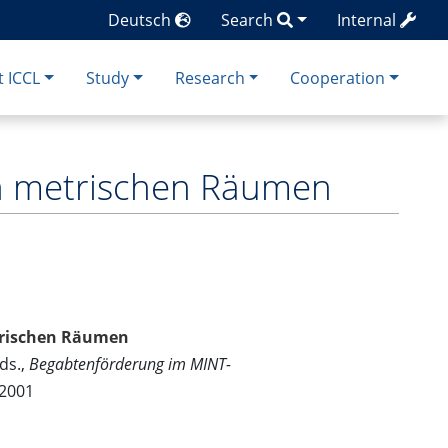
Deutsch
Search
Internal
 ICCL
Study
Research
Cooperation
en metrischen Räumen
trischen Räumen
ds.,
Begabtenförderung im MINT-
 2001