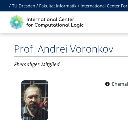
/
TU Dresden
/
Fakultät Informatik
/
International Center Fo
Prof.
Andrei Voronkov
Ehemaliges Mitglied
Ehemals