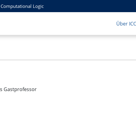
r Computational Logic
Über IC
 Gastprofessor