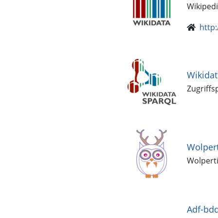
Wikipedi
http
Wikida
Zugriffs
Wolpert
Wolperti
Adf-bd