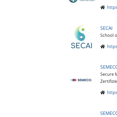
http
SECAI
School o
https
SEMECO
Secure 
Zertifiz
http
SEMEC