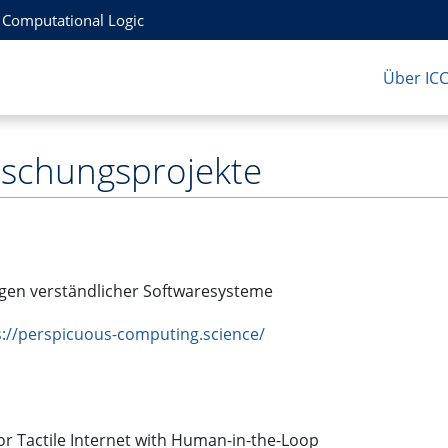
r Computational Logic
Über IC
rschungsprojekte
gen verständlicher Softwaresysteme
s://perspicuous-computing.science/
or Tactile Internet with Human-in-the-Loop