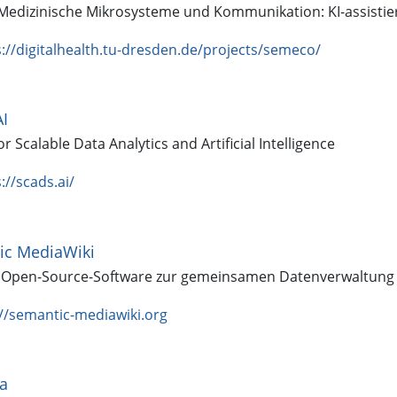
Medizinische Mikrosysteme und Kommunikation: KI-assistier
s://digitalhealth.tu-dresden.de/projects/semeco/
I
r Scalable Data Analytics and Artificial Intelligence
://scads.ai/
ic MediaWiki
e Open-Source-Software zur gemeinsamen Datenverwaltung
://semantic-mediawiki.org
a