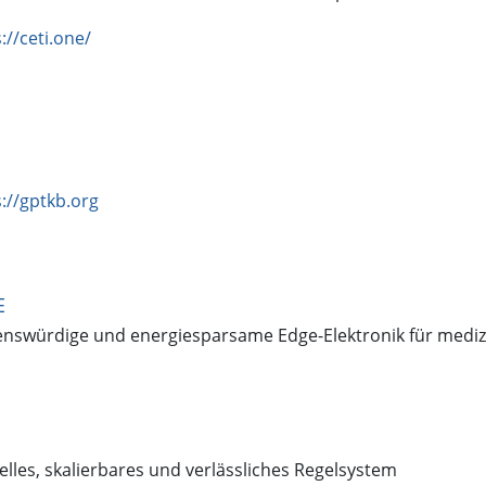
://ceti.one/
://gptkb.org
E
enswürdige und energiesparsame Edge-Elektronik für med
elles, skalierbares und verlässliches Regelsystem