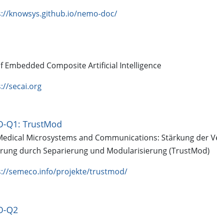
s://knowsys.github.io/nemo-doc/
f Embedded Composite Artificial Intelligence
://secai.org
-Q1: TrustMod
Medical Microsystems and Communications: Stärkung der Ve
ierung durch Separierung und Modularisierung (TrustMod)
s://semeco.info/projekte/trustmod/
O-Q2