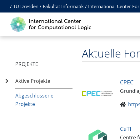
/
TU Dresden
/
Fakultät Informatik
/
International Center Fo
Aktuelle Fo
PROJEKTE
Aktive Projekte
CPEC
Grundla
Abgeschlossene
Projekte
http
CeTI
Centre f