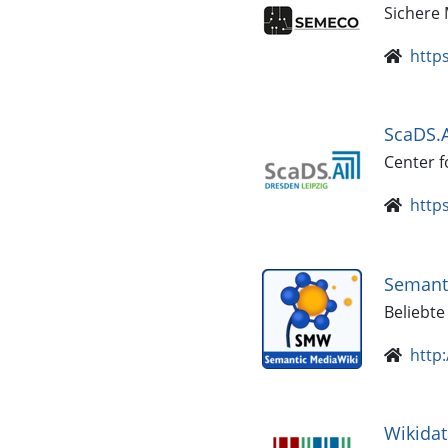
Sichere 
http
ScaDS.A
Center fo
https
Semant
Beliebt
http
Wikidat