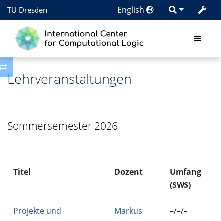
English
TU Dresden
Toggle side column
Lehrveranstaltungen
Sommersemester 2026
Titel
Dozent
Umfang
M
(SWS)
Projekte und
Markus
–/–/–
IN