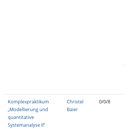
IN
IN
B5
IN
B5
C
C
IN
A
IN
MA
K
Komplexpraktikum
Christel
0/0/8
IN
„Modellierung und
Baier
P
quantitative
Systemanalyse II“