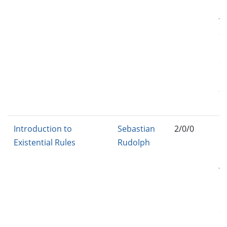
IN
VE
C
M
C
BA
25
FT
Introduction to
Sebastian
2/0/0
IN
Existential Rules
Rudolph
BA
IN
VE
C
M
C
BA