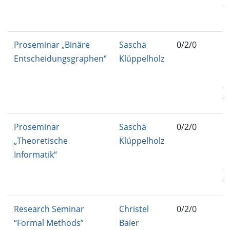
25
FT
Proseminar „Binäre
Sascha
0/2/0
IN
Entscheidungsgraphen“
Klüppelholz
IN
52
25
W
Proseminar
Sascha
0/2/0
IN
„Theoretische
Klüppelholz
IN
Informatik“
52
25
W
Research Seminar
Christel
0/2/0
IN
“Formal Methods”
Baier
F