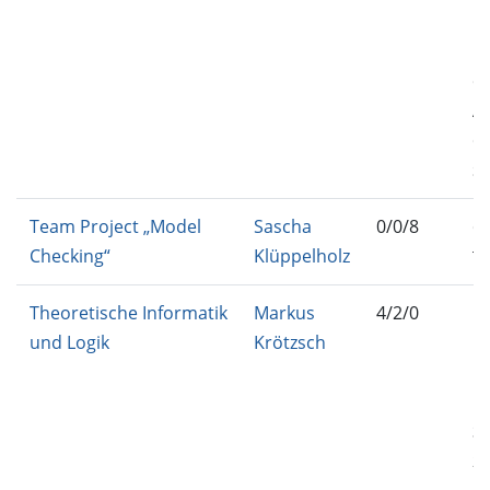
PS
L
C
AD
C
S
Team Project „Model
Sascha
0/0/8
C
Checking“
Klüppelholz
T
Theoretische Informatik
Markus
4/2/0
IN
und Logik
Krötzsch
EU
B-
IN
33
25