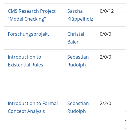
CMS Research Project
Sascha
0/0/12
C
“Model Checking”
Klüppelholz
Forschungsprojekt
Christel
0/0/0
IN
Baier
M
Introduction to
Sebastian
2/0/0
IN
Existential Rules
Rudolph
C
AD
25
FT
Introduction to Formal
Sebastian
2/2/0
IN
Concept Analysis
Rudolph
C
AD
25