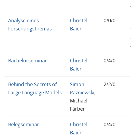
A
Analyse eines
Christel
0/0/0
IN
Forschungsthemas
Baier
96
25
AF
Bachelorseminar
Christel
0/4/0
IN
Baier
B
Behind the Secrets of
Simon
2/2/0
Large Language Models
Razniewski
,
Michael
Färber
Belegseminar
Christel
0/4/0
IN
Baier
M