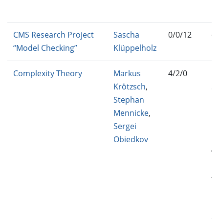
B
CMS Research Project
Sascha
0/0/12
C
“Model Checking”
Klüppelholz
P
Complexity Theory
Markus
4/2/0
IN
Krötzsch
,
51
Stephan
B-
Mennicke
,
IN
Sergei
BA
Obiedkov
IN
VE
M
TC
MC
MC
C