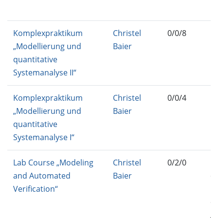
FT
Komplexpraktikum
Christel
0/0/8
IN
„Modellierung und
Baier
P
quantitative
Systemanalyse II“
Komplexpraktikum
Christel
0/0/4
IN
„Modellierung und
Baier
P
quantitative
Systemanalyse I“
Lab Course „Modeling
Christel
0/2/0
MC
and Automated
Baier
C
Verification“
M
C
A