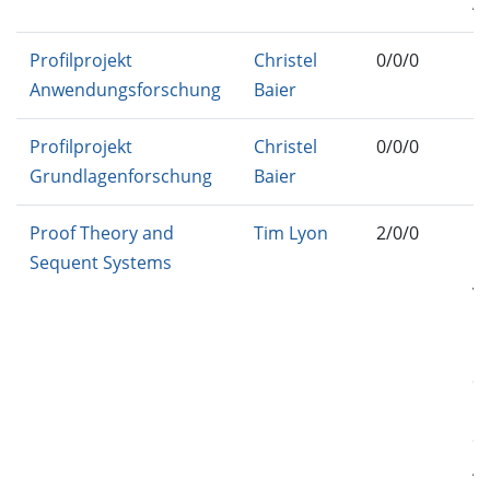
AL
Profilprojekt
Christel
0/0/0
IN
Anwendungsforschung
Baier
FP
Profilprojekt
Christel
0/0/0
IN
Grundlagenforschung
Baier
F
Proof Theory and
Tim Lyon
2/0/0
IN
Sequent Systems
IN
VE
IN
FO
C
M
C
AD