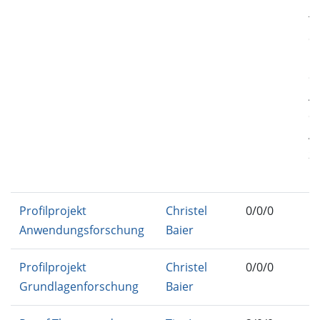
M
TC
C
M
C
AD
C
AI
25
F
Profilprojekt
Christel
0/0/0
IN
Anwendungsforschung
Baier
FP
Profilprojekt
Christel
0/0/0
IN
Grundlagenforschung
Baier
F