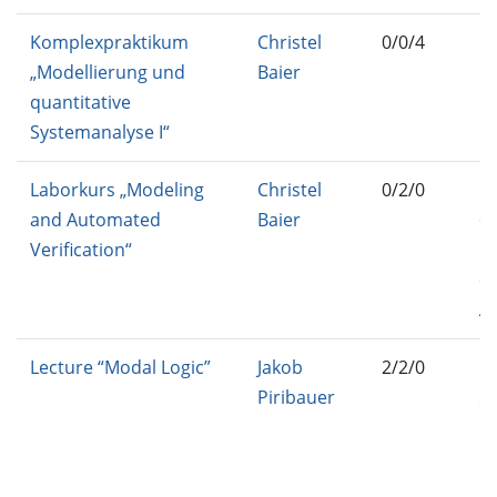
Komplexpraktikum
Christel
0/0/4
IN
„Modellierung und
Baier
P
quantitative
Systemanalyse I“
Laborkurs „Modeling
Christel
0/2/0
MC
and Automated
Baier
C
Verification“
M
C
A
Lecture “Modal Logic”
Jakob
2/2/0
IN
Piribauer
51
B-
IN
BA