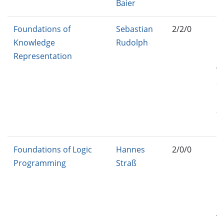
Baier
M
Foundations of
Sebastian
2/2/0
IN
Knowledge
Rudolph
BA
Representation
IN
VE
C
BA
25
FT
Foundations of Logic
Hannes
2/0/0
IN
Programming
Straß
BA
IN
BA
IN
VE