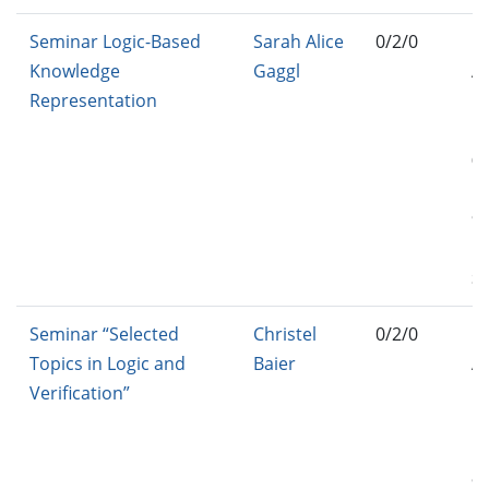
Seminar Logic-Based
Sarah Alice
0/2/0
IN
Knowledge
Gaggl
A
Representation
IN
FO
04
IN
94
PS
S
Seminar “Selected
Christel
0/2/0
IN
Topics in Logic and
Baier
A
Verification”
IN
IN
IN
94