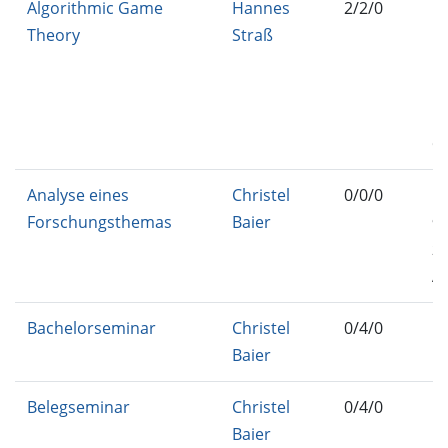
Algorithmic Game
Hannes
2/2/0
IN
Theory
Straß
IN
IN
FO
Ma
G
Analyse eines
Christel
0/0/0
IN
Forschungsthemas
Baier
96
25
AF
Bachelorseminar
Christel
0/4/0
IN
Baier
B
Belegseminar
Christel
0/4/0
IN
Baier
M