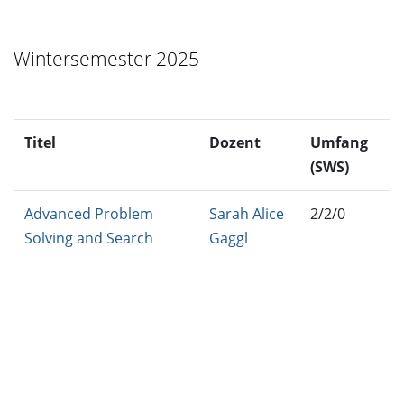
L
Wintersemester 2025
Titel
Dozent
Umfang
M
(SWS)
Advanced Problem
Sarah Alice
2/2/0
IN
Solving and Search
Gaggl
BA
MC
MC
IN
VE
MC
C