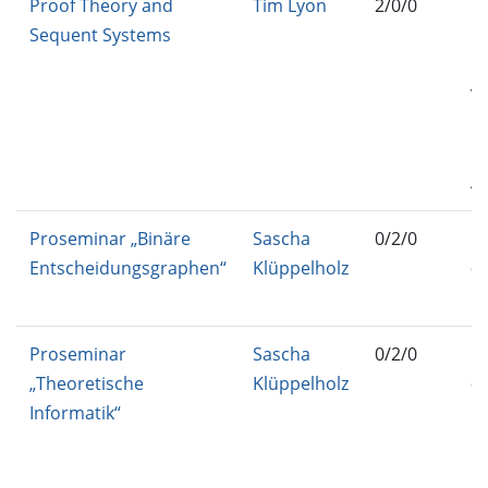
Proof Theory and
Tim Lyon
2/0/0
IN
Sequent Systems
BA
IN
VE
IN
Ma
AS
Proseminar „Binäre
Sascha
0/2/0
IN
Entscheidungsgraphen“
Klüppelholz
61
D-
Proseminar
Sascha
0/2/0
IN
„Theoretische
Klüppelholz
61
Informatik“
D-
IN
B