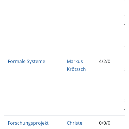
M
C
AD
IN
MA
C
Formale Systeme
Markus
4/2/0
IN
Krötzsch
27
B-
IN
EU
25
A
Forschungsprojekt
Christel
0/0/0
IN