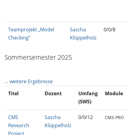
C
S
Teamprojekt „Model
Sascha
0/0/8
C
Checking“
Klüppelholz
T
Sommersemester 2025
… weitere Ergebnisse
Titel
Dozent
Umfang
Module
(SWS)
CMS
Sascha
0/0/12
CMS-PRO
Research
Klüppelholz
Project