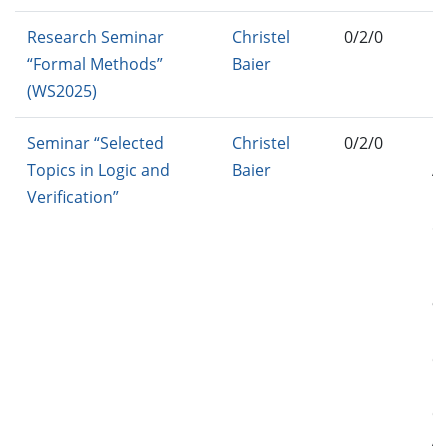
Research Seminar
Christel
0/2/0
IN
“Formal Methods”
Baier
F
(WS2025)
Seminar “Selected
Christel
0/2/0
IN
Topics in Logic and
Baier
A
Verification”
IN
51
B-
IN
94
MC
C
M
C
AD