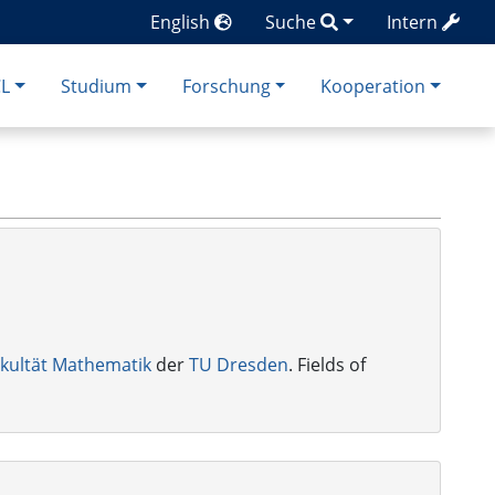
English
Suche
Intern
CL
Studium
Forschung
Kooperation
kultät Mathematik
der
TU Dresden
. Fields of