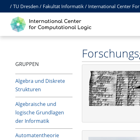
/
TU Dresden
/
Fakultät Informatik
/
International Center Fo
Forschung
GRUPPEN
Algebra und Diskrete
Strukturen
Algebraische und
logische Grundlagen
der Informatik
Automatentheorie