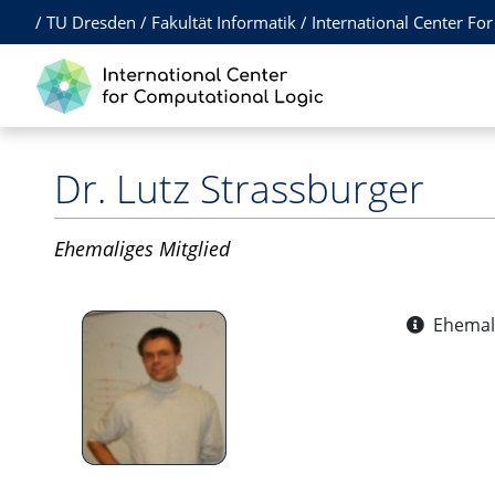
/
TU Dresden
/
Fakultät Informatik
/
International Center Fo
Dr.
Lutz Strassburger
Ehemaliges Mitglied
Ehemals