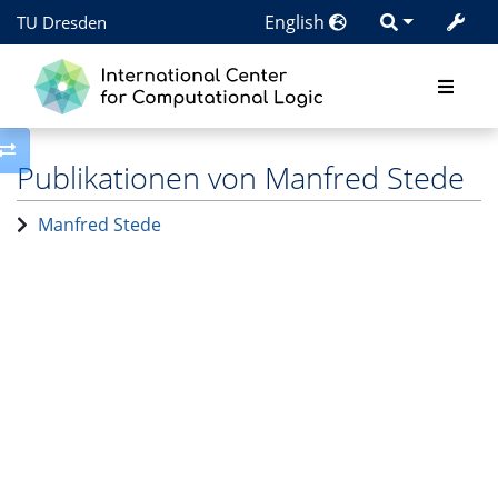
English
TU Dresden
Toggle side column
Publikationen von Manfred Stede
Manfred Stede