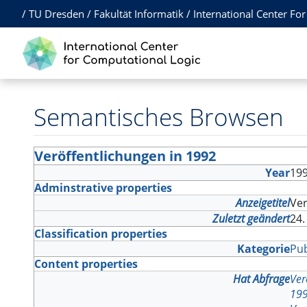
/
TU Dresden
/
Fakultät Informatik
/
International Center Fo
Semantisches Browsen
Veröffentlichungen in 1992
Year
19
Adminstrative properties
Anzeigetitel
Ver
Zuletzt geändert
24.
Classification properties
Kategorie
Pub
Content properties
Hat Abfrage
Ver
19