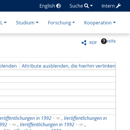
English
Suche
Intern
CL
Studium
Forschung
Kooperation
Hilfe
RDF
blenden
Attribute ausblenden, die hierhin verlinken
eröffentlichungen in 1992
+
,
Veröffentlichungen in
1992
+
,
Veröffentlichungen in 1992
+
,