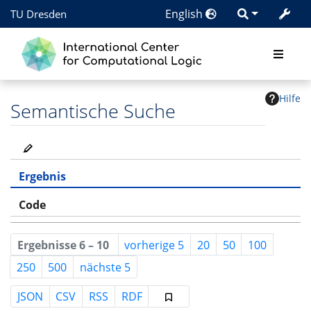
English
TU Dresden
Hilfe
Semantische Suche
Ergebnis
Code
Ergebnisse 6 – 10
vorherige 5
20
50
100
250
500
nächste 5
JSON
CSV
RSS
RDF