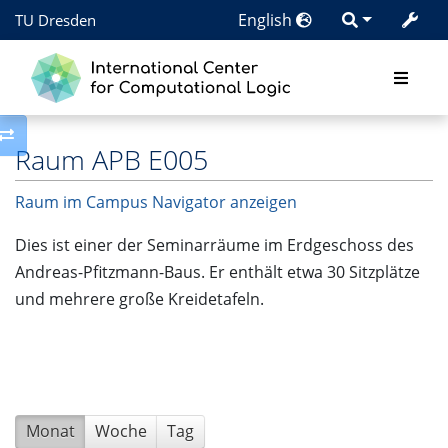
English
TU Dresden
Toggle side column
Raum APB E005
Raum im Campus Navigator anzeigen
Dies ist einer der Seminarräume im Erdgeschoss des
Andreas-Pfitzmann-Baus. Er enthält etwa 30 Sitzplätze
und mehrere große Kreidetafeln.
Monat
Woche
Tag