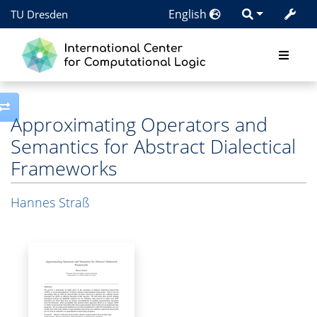
English
TU Dresden
Toggle side column
Approximating Operators and
Semantics for Abstract Dialectical
Frameworks
Hannes Straß