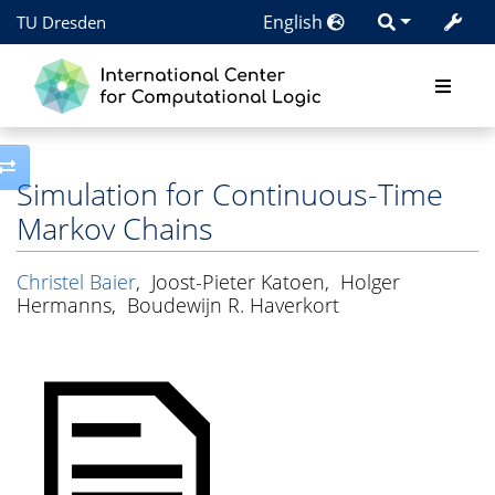
English
TU Dresden
Toggle side column
Simulation for Continuous-Time
Markov Chains
Christel Baier
,
Joost-Pieter Katoen
,
Holger
Hermanns
,
Boudewijn R. Haverkort