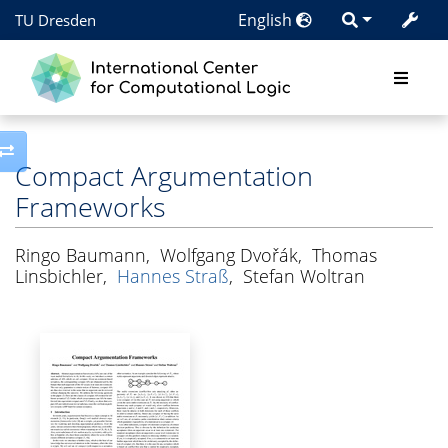
English
TU Dresden
Toggle side column
Compact Argumentation
Frameworks
Ringo Baumann
,
Wolfgang Dvořák
,
Thomas
Linsbichler
,
Hannes Straß
,
Stefan Woltran