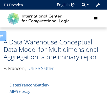
English
TU Dresden
Toggle side column
A Data Warehouse Conceptual
Data Model for Multidimensional
Aggregation: a preliminary report
E. Franconi
,
Ulrike Sattler
Datei:FranconiSattler-
AIIA99.ps.gz