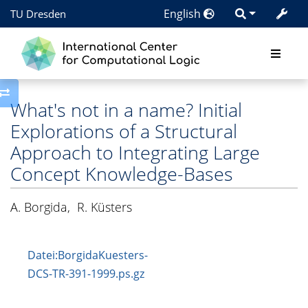
English
TU Dresden
Toggle side column
What's not in a name? Initial
Explorations of a Structural
Approach to Integrating Large
Concept Knowledge-Bases
A. Borgida
,
R. Küsters
Datei:BorgidaKuesters-
DCS-TR-391-1999.ps.gz