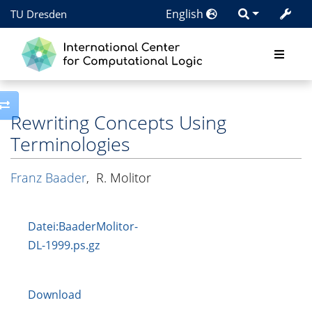
English
TU Dresden
Toggle side column
Rewriting Concepts Using
Terminologies
Franz Baader
,
R. Molitor
Datei:BaaderMolitor-
DL-1999.ps.gz
Download