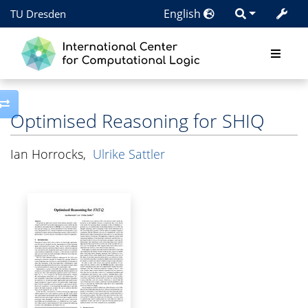
English
TU Dresden
Toggle side column
Optimised Reasoning for SHIQ
Ian Horrocks
,
Ulrike Sattler