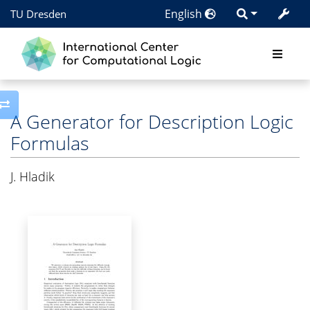
English
TU Dresden
Toggle side column
A Generator for Description Logic
Formulas
J. Hladik