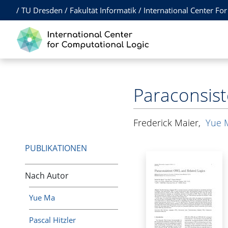
/
TU Dresden
/
Fakultät Informatik
/
International Center Fo
Paraconsist
Frederick Maier
,
Yue 
PUBLIKATIONEN
Nach Autor
Yue Ma
Pascal Hitzler