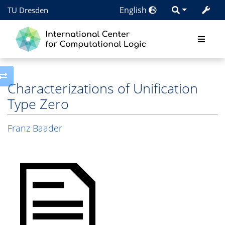
English
TU Dresden
Toggle side column
Characterizations of Unification
Type Zero
Franz Baader