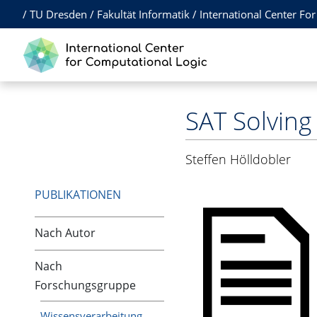
/
TU Dresden
/
Fakultät Informatik
/
International Center Fo
SAT Solving
Steffen Hölldobler
PUBLIKATIONEN
Nach Autor
Nach
Forschungsgruppe
Wissensverarbeitung