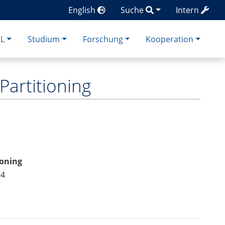
English
Suche
Intern
CL
Studium
Forschung
Kooperation
Partitioning
ioning
14