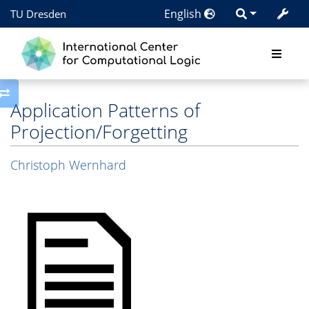
English
TU Dresden
Toggle side column
Application Patterns of
Projection/Forgetting
Christoph Wernhard