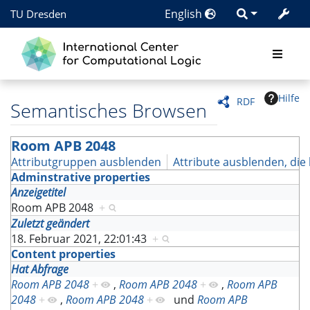
English
TU Dresden
Hilfe
RDF
Semantisches Browsen
Room APB 2048
Attributgruppen ausblenden
Attribute ausblenden, die 
Adminstrative properties
Anzeigetitel
Room APB 2048
+
Zuletzt geändert
18. Februar 2021, 22:01:43
+
Content properties
Hat Abfrage
Room APB 2048
+
,
Room APB 2048
+
,
Room APB
2048
+
,
Room APB 2048
+
und
Room APB