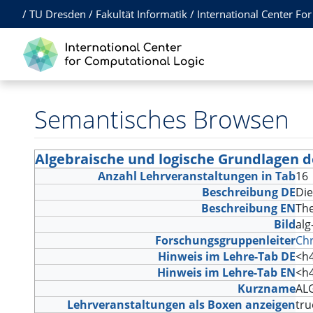
/
TU Dresden
/
Fakultät Informatik
/
International Center Fo
Semantisches Browsen
Algebraische und logische Grundlagen d
Anzahl Lehrveranstaltungen in Tab
1
Beschreibung DE
Die
Beschreibung EN
The
Bild
alg
Forschungsgruppenleiter
Chr
Hinweis im Lehre-Tab DE
<h
Hinweis im Lehre-Tab EN
<h
Kurzname
A
Lehrveranstaltungen als Boxen anzeigen
tr