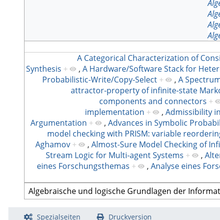
Alg
Alg
Alg
Alg
A Categorical Characterization of Cons
Synthesis
+
,
A Hardware/Software Stack for Het
Probabilistic-Write/Copy-Select
+
,
A Spectrum
attractor-property of infinite-state Mar
components and connectors
+
implementation
+
,
Admissibility 
Argumentation
+
,
Advances in Symbolic Probabil
model checking with PRISM: variable reorderin
Aghamov
+
,
Almost-Sure Model Checking of Inf
Stream Logic for Multi-agent Systems
+
,
Alte
eines Forschungsthemas
+
,
Analyse eines Fo
Spezialseiten
Druckversion