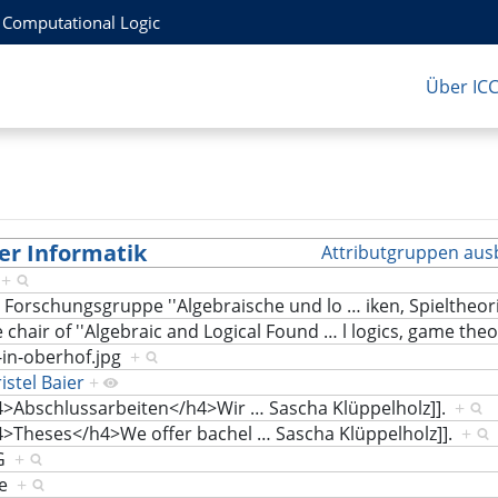
r Computational Logic
Über IC
er Informatik
Attributgruppen aus
6
+
 Forschungsgruppe ''Algebraische und lo
…
iken, Spielthe
 chair of ''Algebraic and Logical Found
…
l logics, game th
-in-oberhof.jpg
+
istel Baier
+
4>Abschlussarbeiten</h4>Wir
…
Sascha Klüppelholz]].
+
4>Theses</h4>We offer bachel
…
Sascha Klüppelholz]].
+
LG
+
ue
+