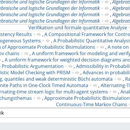
ebraische und logische Grundlagen der Informatik
+
,
Algebrai
ebraische und logische Grundlagen der Informatik
+
,
Algebrai
ebraische und logische Grundlagen der Informatik
+
,
Algebrai
ebraische und logische Grundlagen der Informatik
+
,
Algebrai
Verifikation und formale quantitative Analyse
istency Results
+
,
A Compositional Framework for Contro
erogeneous Systems
+
,
A Probabilistic Quantitative Analysi
 of Approximate Probabilistic Bisimulations
+
,
A note on
kov chains
+
,
A uniform framework for modeling and verif
,
A uniform framework for weighted decision diagrams and
in Probabilistic Argumentation
+
,
Admissibility in Probabili
istic Model Checking with PRISM
+
,
Advances in probabili
g, quantiles and weak deterministic Büchi automata
+
,
Ra
inite Paths in One-Clock Timed Automata
+
,
Alternating-
rnating-time stream logic for multi-agent systems
+
,
Anal
rschungsthemas
+
,
Approximate Probabilistic Bisimulation
Continuous-Time Markov Chains