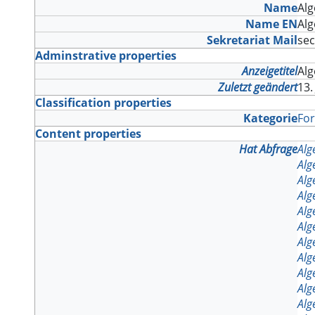
Name
Alg
Name EN
Alg
Sekretariat Mail
se
Adminstrative properties
Anzeigetitel
Alg
Zuletzt geändert
13.
Classification properties
Kategorie
Fo
Content properties
Hat Abfrage
Alg
Alg
Alg
Alg
Alg
Alg
Alg
Alg
Alg
Alg
Alg