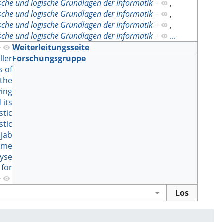
sche und logische Grundlagen der Informatik
+
,
sche und logische Grundlagen der Informatik
+
,
sche und logische Grundlagen der Informatik
+
,
sche und logische Grundlagen der Informatik
+
...
+
Weiterleitungsseite
ller
Forschungsgruppe
s of
 the
ying
 its
stic
stic
jab
Time
yse
 for
+