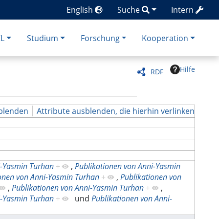
English
Suche
Intern
CL
Studium
Forschung
Kooperation
Hilfe
RDF
blenden
Attribute ausblenden, die hierhin verlinken
i-Yasmin Turhan
+
,
Publikationen von Anni-Yasmin
ionen von Anni-Yasmin Turhan
+
,
Publikationen von
,
Publikationen von Anni-Yasmin Turhan
+
,
i-Yasmin Turhan
+
und
Publikationen von Anni-