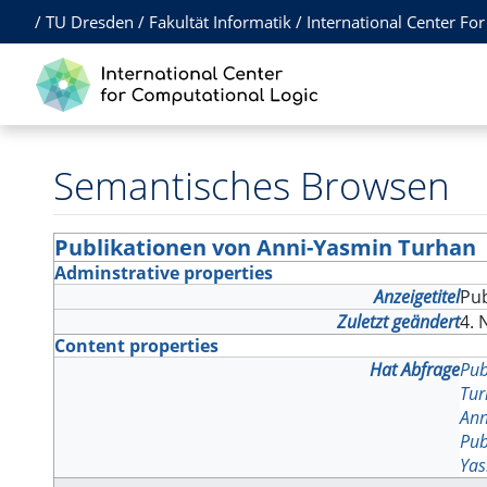
/
TU Dresden
/
Fakultät Informatik
/
International Center Fo
Semantisches Browsen
Publikationen von Anni-Yasmin Turhan
Adminstrative properties
Anzeigetitel
Pu
Zuletzt geändert
4. 
Content properties
Hat Abfrage
Pub
Tu
Ann
Pub
Yas