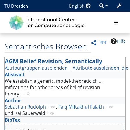
English
TU Dresden
Hilfe
RDF
Semantisches Browsen
AGM Belief Revision, Semantically
Attributgruppen ausblenden
Attribute ausblenden, die 
Abstract
We establish a generic, model-theoretic ch
…
mifications for other areas of belief revision
theory.
+
Author
Sebastian Rudolph
+
,
Faiq Miftakhul Falakh
+
und
Kai Sauerwald
+
BibTex