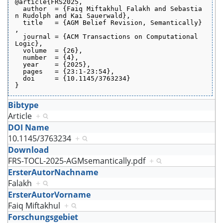
@article{FRS2025,
  author  = {Faiq Miftakhul Falakh and Sebastia
n Rudolph and Kai Sauerwald},
  title   = {AGM Belief Revision, Semantically}
,
  journal = {ACM Transactions on Computational 
Logic},
  volume  = {26},
  number  = {4},
  year    = {2025},
  pages   = {23:1-23:54},
  doi     = {10.1145/3763234}
}
Bibtype
Article
+
DOI Name
10.1145/3763234
+
Download
FRS-TOCL-2025-AGMsemantically.pdf
+
ErsterAutorNachname
Falakh
+
ErsterAutorVorname
Faiq Miftakhul
+
Forschungsgebiet