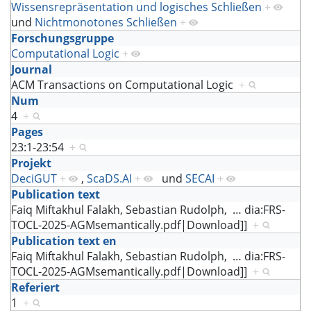
Wissensrepräsentation und logisches Schließen
+
und
Nichtmonotones Schließen
+
Forschungsgruppe
Computational Logic
+
Journal
ACM Transactions on Computational Logic
+
Num
4
+
Pages
23:1-23:54
+
Projekt
DeciGUT
+
,
ScaDS.AI
+
und
SECAI
+
Publication text
Faiq Miftakhul Falakh, Sebastian Rudolph,
…
dia:FRS-
TOCL-2025-AGMsemantically.pdf|Download]]
+
Publication text en
Faiq Miftakhul Falakh, Sebastian Rudolph,
…
dia:FRS-
TOCL-2025-AGMsemantically.pdf|Download]]
+
Referiert
1
+