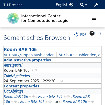
English
TU Dresden
Hilfe
RDF
Semantisches Browsen
Room BAR 106
Attributgruppen ausblenden
Attribute ausblenden, die 
Adminstrative properties
Anzeigetitel
Room BAR 106
+
Zuletzt geändert
24. September 2025, 12:29:26
+
Content properties
Hat Abfrage
Room BAR 106
+
,
Room BAR 106
+
,
Room BAR
106
+
,
Room BAR 106
+
und
Room BAR 106
+