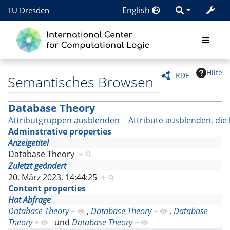
English
TU Dresden
Hilfe
RDF
Semantisches Browsen
Database Theory
Attributgruppen ausblenden
Attribute ausblenden, die 
Adminstrative properties
Anzeigetitel
Database Theory
+
Zuletzt geändert
20. März 2023, 14:44:25
+
Content properties
Hat Abfrage
Database Theory
+
,
Database Theory
+
,
Database
Theory
+
und
Database Theory
+