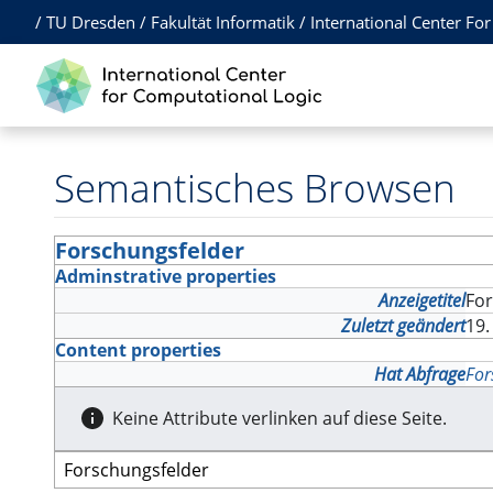
/
TU Dresden
/
Fakultät Informatik
/
International Center Fo
Semantisches Browsen
Forschungsfelder
Adminstrative properties
Anzeigetitel
Fo
Zuletzt geändert
19.
Content properties
Hat Abfrage
For
Keine Attribute verlinken auf diese Seite.