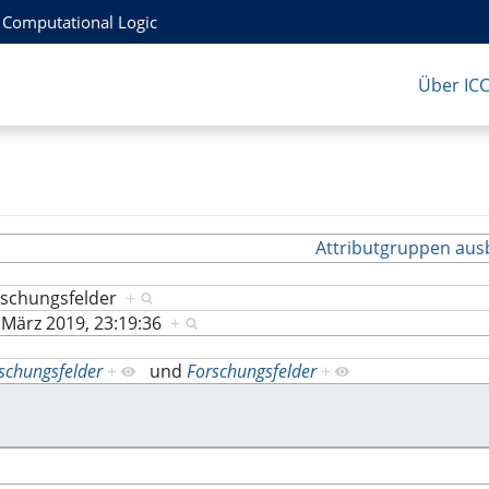
r Computational Logic
Über IC
Attributgruppen aus
rschungsfelder
+
 März 2019, 23:19:36
+
schungsfelder
+
und
Forschungsfelder
+