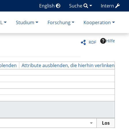
English
Suche
Intern
CL
Studium
Forschung
Kooperation
Hilfe
RDF
blenden
Attribute ausblenden, die hierhin verlinken