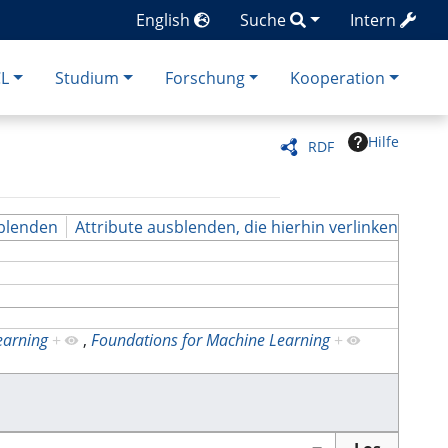
English
Suche
Intern
CL
Studium
Forschung
Kooperation
Hilfe
RDF
blenden
Attribute ausblenden, die hierhin verlinken
earning
+
,
Foundations for Machine Learning
+