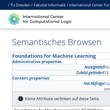
/
TU Dresden
/
Fakultät Informatik
/
International Center Fo
Semantisches Browsen
Foundations for Machine Learning
Adminstrative properties
Anzeigetitel
Fo
Zuletzt geändert
13.
Content properties
Hat Abfrage
Fou
un
Keine Attribute verlinken auf diese Seite.