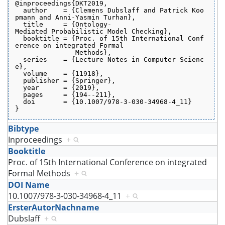
@inproceedings{DKT2019,
  author    = {Clemens Dubslaff and Patrick Koo
pmann and Anni-Yasmin Turhan},
  title     = {Ontology-
Mediated Probabilistic Model Checking},
  booktitle = {Proc. of 15th International Conf
erence on integrated Formal
               Methods},
  series    = {Lecture Notes in Computer Scienc
e},
  volume    = {11918},
  publisher = {Springer},
  year      = {2019},
  pages     = {194--211},
  doi       = {10.1007/978-3-030-34968-4_11}
}
Bibtype
Inproceedings
+
Booktitle
Proc. of 15th International Conference on integrated
Formal Methods
+
DOI Name
10.1007/978-3-030-34968-4_11
+
ErsterAutorNachname
Dubslaff
+