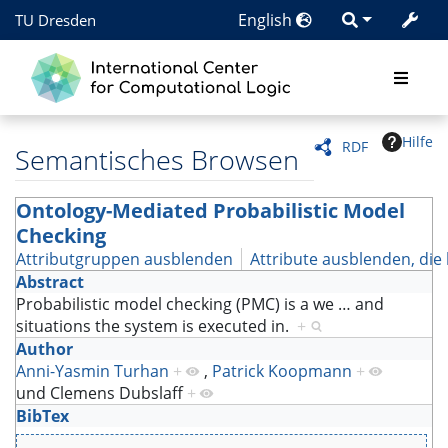
English
TU Dresden
Hilfe
RDF
Semantisches Browsen
Ontology-Mediated Probabilistic Model
Checking
Attributgruppen ausblenden
Attribute ausblenden, die 
Abstract
Probabilistic model checking (PMC) is a we
…
and
situations the system is executed in.
+
Author
Anni-Yasmin Turhan
+
,
Patrick Koopmann
+
und
Clemens Dubslaff
+
BibTex