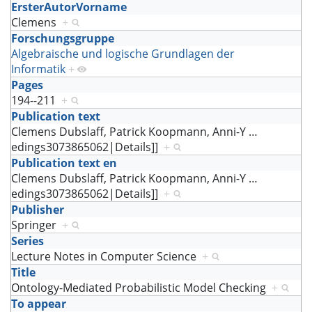
ErsterAutorVorname
Clemens
+
Forschungsgruppe
Algebraische und logische Grundlagen der
Informatik
+
Pages
194--211
+
Publication text
Clemens Dubslaff, Patrick Koopmann, Anni-Y
…
edings3073865062|Details]]
+
Publication text en
Clemens Dubslaff, Patrick Koopmann, Anni-Y
…
edings3073865062|Details]]
+
Publisher
Springer
+
Series
Lecture Notes in Computer Science
+
Title
Ontology-Mediated Probabilistic Model Checking
+
To appear