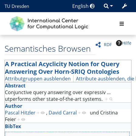
English
TU Dresden
Hilfe
RDF
Semantisches Browsen
A Practical Acyclicity Notion for Query
Answering Over Horn-SRIQ Ontologies
Attributgruppen ausblenden
Attribute ausblenden, die 
Abstract
Conjunctive query answering over expressiv
…
utperforms other state-of-the-art systems.
+
Author
Pascal Hitzler
+
,
David Carral
+
und
Cristina
Feier
+
BibTex