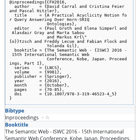
@inproceedings{CFH2016,
  author    = {David Carral and Cristina Feier 
and Pascal Hitzler},
  title     = {A Practical Acyclicity Notion fo
r Query Answering Over Horn-SRIQ
               Ontologies},
  editor    = {Paul Groth and Elena Simperl and
 Alasdair Gray and Marta Sabou
               and Markus Kr{\"
{o}}tzsch and Freddy Lecue and Fabian Flock and
               Yolanda Gil},
  booktitle = {The Semantic Web - {ISWC} 2016 -
 15th International Semantic Web
               Conference, Kobe, Japan. Proceed
ings, Part I},
  series    = {LNCS},
  volume    = {9981},
  publisher = {Springer},
  year      = {2016},
  month     = {October},
  pages     = {70-85},
  doi       = {10.1007/978-3-319-46523-4_5}
}
Bibtype
Inproceedings
+
Booktitle
The Semantic Web - ISWC 2016 - 15th International
Semantic Web Conference, Kobe, Japan. Proceedings,