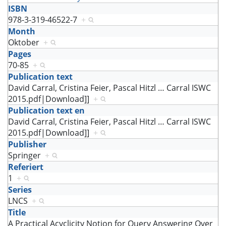
ISBN
978-3-319-46522-7
+
Month
Oktober
+
Pages
70-85
+
Publication text
David Carral, Cristina Feier, Pascal Hitzl
…
Carral ISWC
2015.pdf|Download]]
+
Publication text en
David Carral, Cristina Feier, Pascal Hitzl
…
Carral ISWC
2015.pdf|Download]]
+
Publisher
Springer
+
Referiert
1
+
Series
LNCS
+
Title
A Practical Acyclicity Notion for Query Answering Over