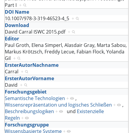
Part I
+
DOI Name
10.1007/978-3-319-46523-4_5
+
Download
David Carral ISWC 2015.pdf
+
Editor
Paul Groth, Elena Simperl, Alasdair Gray, Marta Sabou,
Markus Krötzsch, Freddy Lecue, Fabian Flock, Yolanda
Gil
+
ErsterAutorNachname
Carral
+
ErsterAutorVorname
David
+
Forschungsgebiet
Semantische Technologien
+
,
Wissensrepräsentation und logisches Schließen
+
,
Beschreibungslogiken
+
und
Existenzielle
Regeln
+
Forschungsgruppe
Wissensbasierte Systeme
+