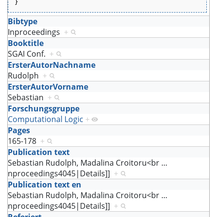
}
Bibtype
Inproceedings
+
Booktitle
SGAI Conf.
+
ErsterAutorNachname
Rudolph
+
ErsterAutorVorname
Sebastian
+
Forschungsgruppe
Computational Logic
+
Pages
165-178
+
Publication text
Sebastian Rudolph, Madalina Croitoru<br
…
nproceedings4045|Details]]
+
Publication text en
Sebastian Rudolph, Madalina Croitoru<br
…
nproceedings4045|Details]]
+