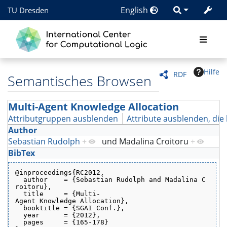
English
TU Dresden
Hilfe
RDF
Semantisches Browsen
Multi-Agent Knowledge Allocation
Attributgruppen ausblenden
Attribute ausblenden, die 
Author
Sebastian Rudolph
+
und
Madalina Croitoru
+
BibTex
@inproceedings{RC2012,
  author    = {Sebastian Rudolph and Madalina C
roitoru},
  title     = {Multi-
Agent Knowledge Allocation},
  booktitle = {SGAI Conf.},
  year      = {2012},
  pages     = {165-178}