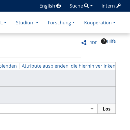
English
Suche
Intern
CL
Studium
Forschung
Kooperation
Hilfe
RDF
blenden
Attribute ausblenden, die hierhin verlinken