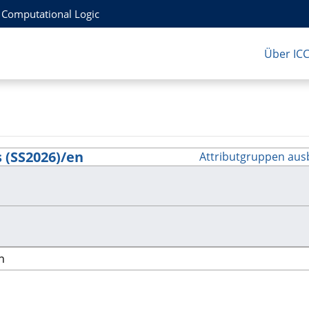
r Computational Logic
Über IC
 (SS2026)/en
Attributgruppen aus