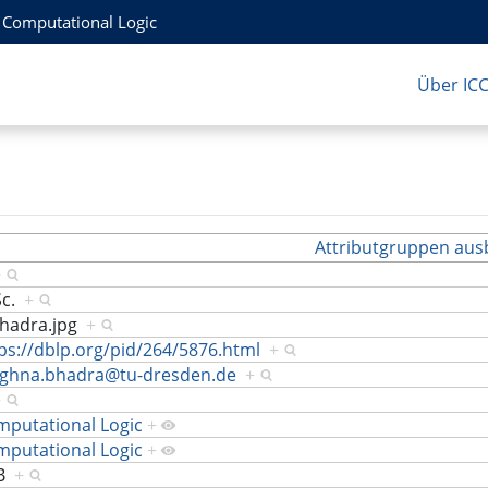
r Computational Logic
Über IC
Attributgruppen aus
+
Sc.
+
hadra.jpg
+
ps://dblp.org/pid/264/5876.html
+
ghna.bhadra@tu-dresden.de
+
+
putational Logic
+
putational Logic
+
PB
+