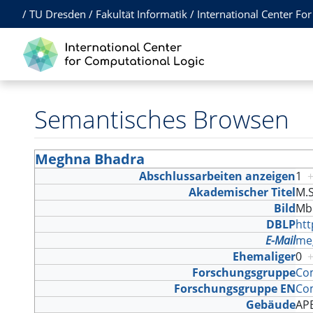
/
TU Dresden
/
Fakultät Informatik
/
International Center Fo
Semantisches Browsen
Meghna Bhadra
Abschlussarbeiten anzeigen
1
Akademischer Titel
M.
Bild
Mb
DBLP
htt
E-Mail
me
Ehemaliger
0
Forschungsgruppe
Com
Forschungsgruppe EN
Com
Gebäude
A