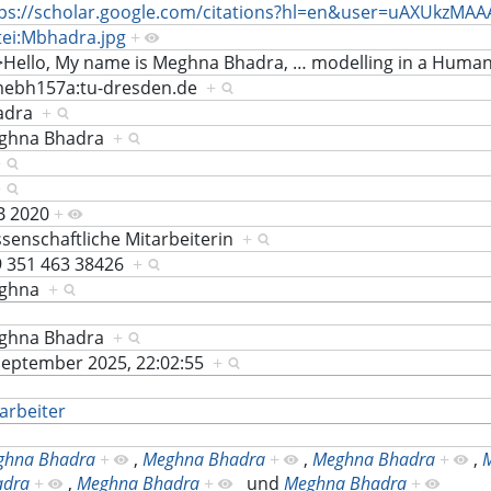
ps://scholar.google.com/citations?hl=en&user=uAXUkzMAA
ei:Mbhadra.jpg
+
>Hello, My name is Meghna Bhadra,
…
modelling in a Human
ebh157a:tu-dresden.de
+
adra
+
ghna Bhadra
+
+
+
B 2020
+
senschaftliche Mitarbeiterin
+
9 351 463 38426
+
ghna
+
ghna Bhadra
+
September 2025, 22:02:55
+
arbeiter
ghna Bhadra
+
,
Meghna Bhadra
+
,
Meghna Bhadra
+
,
adra
+
,
Meghna Bhadra
+
und
Meghna Bhadra
+