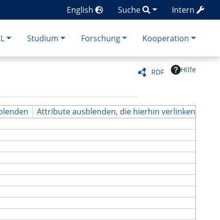
English
Suche
Intern
CL
Studium
Forschung
Kooperation
Hilfe
RDF
blenden
Attribute ausblenden, die hierhin verlinken