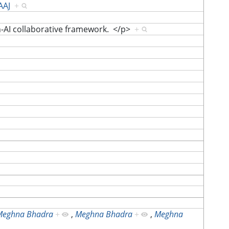
AAJ
+
-AI collaborative framework. </p>
+
Meghna Bhadra
+
,
Meghna Bhadra
+
,
Meghna