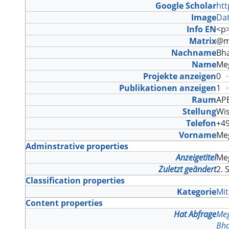
Google Scholar
htt
Image
Dat
Info EN
<p
Matrix
@m
Nachname
Bh
Name
Me
Projekte anzeigen
0
Publikationen anzeigen
1
Raum
AP
Stellung
Wis
Telefon
+4
Vorname
Me
Adminstrative properties
Anzeigetitel
Me
Zuletzt geändert
2. 
Classification properties
Kategorie
Mit
Content properties
Hat Abfrage
Me
Bh