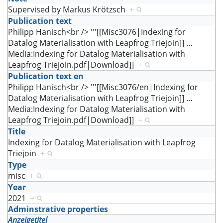
Supervised by Markus Krötzsch
+
Publication text
Philipp Hanisch<br /> '''[[Misc3076|Indexing for
Datalog Materialisation with Leapfrog Triejoin]]
…
Media:Indexing for Datalog Materialisation with
Leapfrog Triejoin.pdf|Download]]
+
Publication text en
Philipp Hanisch<br /> '''[[Misc3076/en|Indexing for
Datalog Materialisation with Leapfrog Triejoin]]
…
Media:Indexing for Datalog Materialisation with
Leapfrog Triejoin.pdf|Download]]
+
Title
Indexing for Datalog Materialisation with Leapfrog
Triejoin
+
Type
misc
+
Year
2021
+
Adminstrative properties
Anzeigetitel