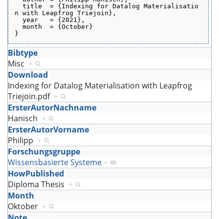
  title  = {Indexing for Datalog Materialisatio
n with Leapfrog Triejoin},
  year   = {2021},
  month  = {October}
}
Bibtype
Misc
+
Download
Indexing for Datalog Materialisation with Leapfrog
Triejoin.pdf
+
ErsterAutorNachname
Hanisch
+
ErsterAutorVorname
Philipp
+
Forschungsgruppe
Wissensbasierte Systeme
+
HowPublished
Diploma Thesis
+
Month
Oktober
+
Note