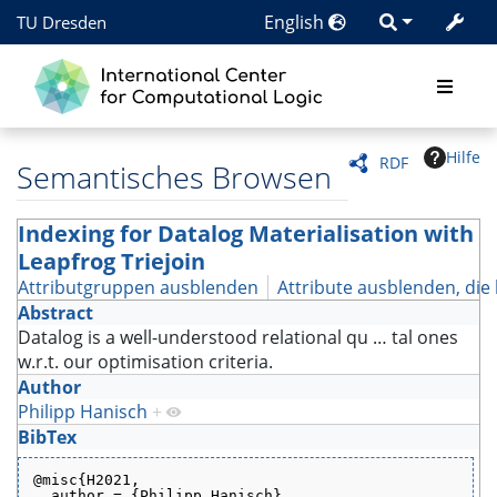
English
TU Dresden
Hilfe
RDF
Semantisches Browsen
Indexing for Datalog Materialisation with
Leapfrog Triejoin
Attributgruppen ausblenden
Attribute ausblenden, die 
Abstract
Datalog is a well-understood relational qu
…
tal ones
w.r.t. our optimisation criteria.
Author
Philipp Hanisch
+
BibTex
@misc{H2021,
  author = {Philipp Hanisch},