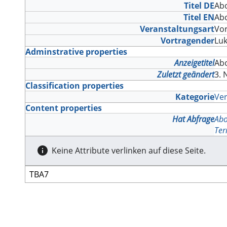
Titel DE
Abo
Titel EN
Abo
Veranstaltungsart
Vo
Vortragender
Lu
Adminstrative properties
Anzeigetitel
Abo
Zuletzt geändert
3. 
Classification properties
Kategorie
Ver
Content properties
Hat Abfrage
Abo
Ter
Keine Attribute verlinken auf diese Seite.