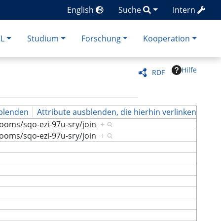
English
Suche
Intern
CL
Studium
Forschung
Kooperation
Hilfe
RDF
blenden
Attribute ausblenden, die hierhin verlinken
rooms/sqo-ezi-97u-sry/join
+
rooms/sqo-ezi-97u-sry/join
+