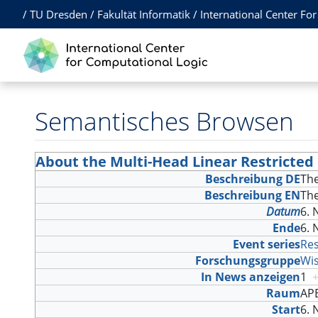
/
TU Dresden
/
Fakultät Informatik
/
International Center Fo
Semantisches Browsen
About the Multi-Head Linear Restricted
Beschreibung DE
The
Beschreibung EN
The
Datum
6. 
Ende
6. 
Event series
Res
Forschungsgruppe
Wi
In News anzeigen
1
Raum
AP
Start
6. 