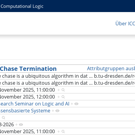
r Computational Logic
Über IC
 Chase Termination
Attributgruppen aus
 chase is a ubiquitous algorithm in dat
…
b.tu-dresden.de/
 chase is a ubiquitous algorithm in dat
…
b.tu-dresden.de/
November 2025, 11:00:00
+
November 2025, 12:00:00
+
earch Seminar on Logic and AI
+
ssensbasierte Systeme
+
+
B-2026
+
November 2025, 11:00:00
+