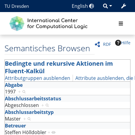
English
TU Dresden
Hilfe
RDF
Semantisches Browsen
Bedingte und rekursive Aktionen im
Fluent-Kalkül
Attributgruppen ausblenden
Attribute ausblenden, die 
Abgabe
1997
+
Abschlussarbeitsstatus
Abgeschlossen
+
Abschlussarbeitstyp
Master
+
Betreuer
Steffen Hölldobler
+