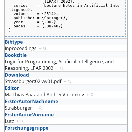
               {LPAR} 2002},
  series    = {Lecture Notes in Artificial Inte
lligence},
  volume    = {2514},
  publisher = {Springer},
  year      = {2002},
  pages     = {388-402}
}
Bibtype
Inproceedings
+
Booktitle
Logic for Programming, Artificial Intelligence, and
Reasoning, LPAR 2002
+
Download
Strassburger:02:wv01.pdf
+
Editor
Matthias Baaz and Andrei Voronkov
+
ErsterAutorNachname
Straßburger
+
ErsterAutorVorname
Lutz
+
Forschungsgruppe