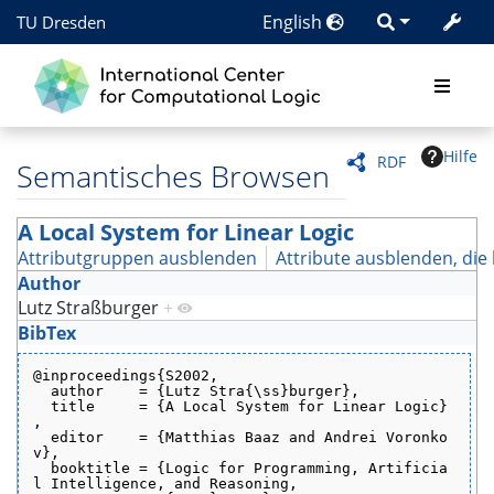
English
TU Dresden
Hilfe
RDF
Semantisches Browsen
A Local System for Linear Logic
Attributgruppen ausblenden
Attribute ausblenden, die 
Author
Lutz Straßburger
+
BibTex
@inproceedings{S2002,
  author    = {Lutz Stra{\ss}burger},
  title     = {A Local System for Linear Logic}
,
  editor    = {Matthias Baaz and Andrei Voronko
v},
  booktitle = {Logic for Programming, Artificia
l Intelligence, and Reasoning,