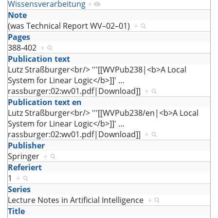
Wissensverarbeitung
+
Note
(was Technical Report WV–02–01)
+
Pages
388-402
+
Publication text
Lutz Straßburger<br/> '''[[WVPub238|<b>A Local
System for Linear Logic</b>]]'
…
rassburger:02:wv01.pdf|Download]]
+
Publication text en
Lutz Straßburger<br/> '''[[WVPub238/en|<b>A Local
System for Linear Logic</b>]]'
…
rassburger:02:wv01.pdf|Download]]
+
Publisher
Springer
+
Referiert
1
+
Series
Lecture Notes in Artificial Intelligence
+
Title