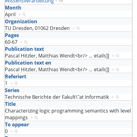
Wissensverarbeitung
+
Month
April
+
Organization
TU Dresden, 01062 Dresden
+
Pages
60-67
+
Publication text
Pascal Hitzler, Matthias Wendt<br/>
…
etails]]
+
Publication text en
Pascal Hitzler, Matthias Wendt<br/>
…
etails]]
+
Referiert
1
+
Series
Technische Berichte der Fakult\"at Informatik
+
Title
Characterizing logic programming semantics with level
mappings
+
To appear
0
+