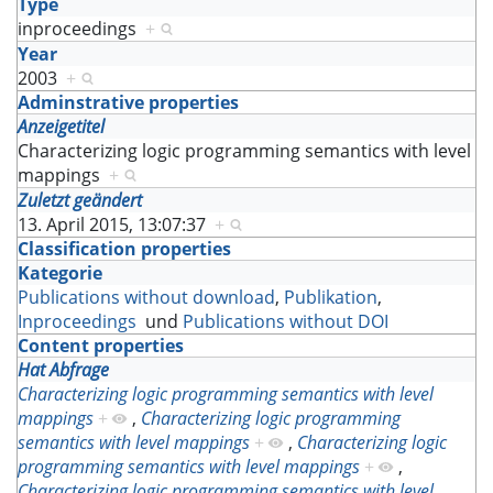
Type
inproceedings
+
Year
2003
+
Adminstrative properties
Anzeigetitel
Characterizing logic programming semantics with level
mappings
+
Zuletzt geändert
13. April 2015, 13:07:37
+
Classification properties
Kategorie
Publications without download
,
Publikation
,
Inproceedings
und
Publications without DOI
Content properties
Hat Abfrage
Characterizing logic programming semantics with level
mappings
+
,
Characterizing logic programming
semantics with level mappings
+
,
Characterizing logic
programming semantics with level mappings
+
,
Characterizing logic programming semantics with level