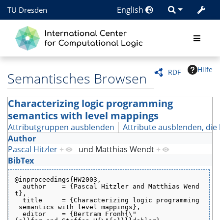
English
TU Dresden
Hilfe
RDF
Semantisches Browsen
Characterizing logic programming
semantics with level mappings
Attributgruppen ausblenden
Attribute ausblenden, die 
Author
Pascal Hitzler
+
und
Matthias Wendt
+
BibTex
@inproceedings{HW2003,
  author    = {Pascal Hitzler and Matthias Wend
t},
  title     = {Characterizing logic programming
 semantics with level mappings},
  editor    = {Bertram Fronh{\"