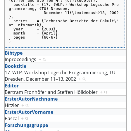
{o}}fer and Steffen H{\"{o}}lldobler},
  booktitle = {17. {WLP:} Workshop Logische Pro
grammierung, {TU} Dresden,
               December 11{\textendash}13, 2002
},
  series    = {Technische Berichte der Fakult\"
at Informatik},
  year      = {2003},
  month     = {April},
  pages     = {60-67}
}
Bibtype
Inproceedings
+
Booktitle
17. WLP: Workshop Logische Programmierung, TU
Dresden, December 11–13, 2002
+
Editor
Bertram Fronhöfer and Steffen Hölldobler
+
ErsterAutorNachname
Hitzler
+
ErsterAutorVorname
Pascal
+
Forschungsgruppe