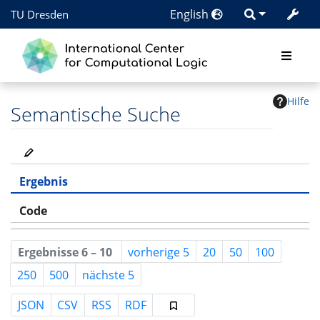
English
TU Dresden
Hilfe
Semantische Suche
Ergebnis
Code
Ergebnisse 6 – 10
vorherige 5
20
50
100
250
500
nächste 5
JSON
CSV
RSS
RDF