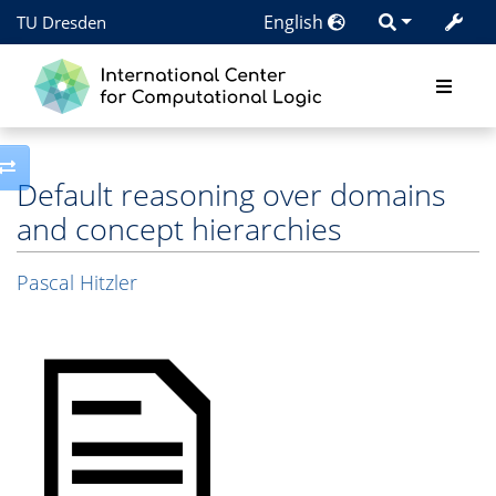
English
TU Dresden
Toggle side column
Default reasoning over domains
and concept hierarchies
Pascal Hitzler