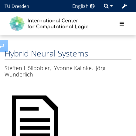
English
TU Dresden
Toggle side column
Hybrid Neural Systems
Steffen Hölldobler
,
Yvonne Kalinke
,
Jörg
Wunderlich