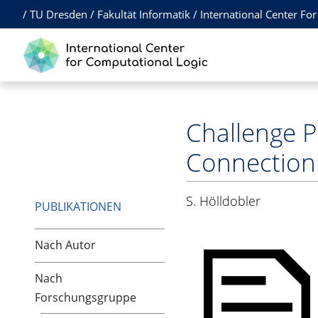
/
TU Dresden
/
Fakultät Informatik
/
International Center Fo
Challenge P
Connection
S. Hölldobler
PUBLIKATIONEN
Nach Autor
Nach
Forschungsgruppe