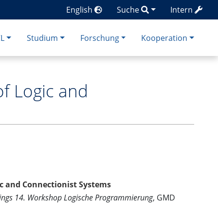
English
Suche
Intern
CL
Studium
Forschung
Kooperation
of Logic and
ic and Connectionist Systems
ings 14. Workshop Logische Programmierung
, GMD