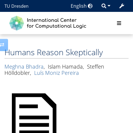
English
TU Dresden
Toggle side column
Humans Reason Skeptically
Meghna Bhadra
,
Islam Hamada
,
Steffen
Hölldobler
,
Luís Moniz Pereira