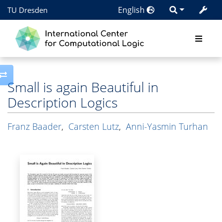
English
TU Dresden
Toggle side column
Small is again Beautiful in
Description Logics
Franz Baader
,
Carsten Lutz
,
Anni-Yasmin Turhan