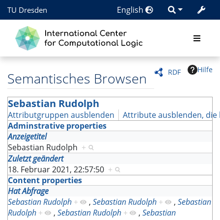
English
TU Dresden
Hilfe
RDF
Semantisches Browsen
Sebastian Rudolph
Attributgruppen ausblenden
Attribute ausblenden, die 
Adminstrative properties
Anzeigetitel
Sebastian Rudolph
+
Zuletzt geändert
18. Februar 2021, 22:57:50
+
Content properties
Hat Abfrage
Sebastian Rudolph
+
,
Sebastian Rudolph
+
,
Sebastian
Rudolph
+
,
Sebastian Rudolph
+
,
Sebastian