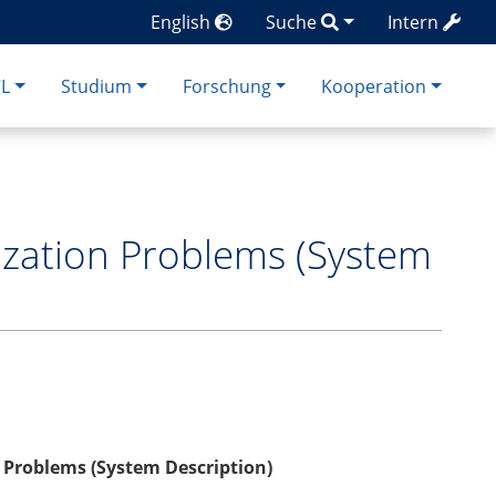
English
Suche
Intern
CL
Studium
Forschung
Kooperation
ization Problems (System
n Problems (System Description)