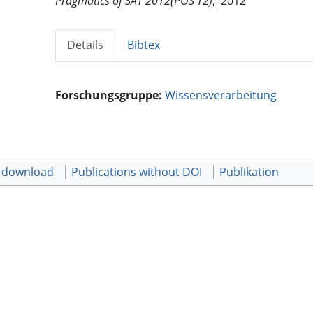
Pragmatics of SAT 2012(POS'12)
, 2012
Details
Bibtex
Forschungsgruppe:
Wissensverarbeitung
t download
Publications without DOI
Publikation