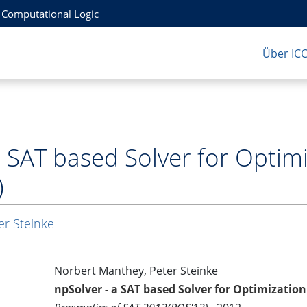
r Computational Logic
Über IC
a SAT based Solver for Optim
)
er Steinke
Norbert Manthey, Peter Steinke
npSolver - a SAT based Solver for Optimizatio