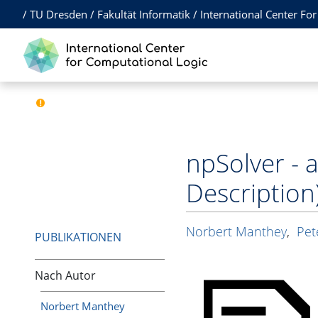
/
TU Dresden
/
Fakultät Informatik
/
International Center Fo
npSolver - 
Description
Norbert Manthey
,
Pet
PUBLIKATIONEN
Nach Autor
Norbert Manthey