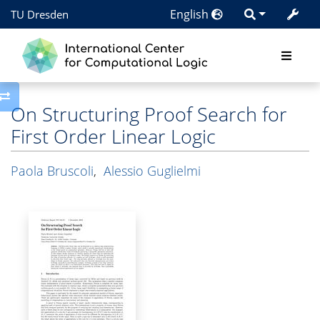
English
TU Dresden
Toggle side column
On Structuring Proof Search for
First Order Linear Logic
Paola Bruscoli
,
Alessio Guglielmi